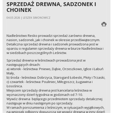
SPRZEDAŻ DREWNA, SADZONEK I
CHOINEK
04.03.2026 | LESZEK SIMONOWICZ
Nadleśnictwo Resko prowadzi sprzedaż zarówno drewna,
nasion, sadzonek, jak i choinek w okresie przedświątecznym.
Detaliczna sprzedaż drewna i sadzonek prowadzona jest w
oparciu o regulamin sprzedaży drewna w biurze Nadleśnictwa i
w siedzibach poszczególnych Leśnictw.
Sprzedaż drewna w leśnictwach prowadzona jest w
następujących dniach:
a) wtorek - leśnictwa: Pniewo, Dąbie, Orzeszkowo, Iglice i Łabuń
Mały,
b) środa - leśnictwa: Dobrzyca, Starogard Łobeski, Płoty i Trzaski,
c) czwartek - leśnictwa: Pouliniec, Miłogoszcz, Ługawina i
Łosośnica.
Miejscem sprzedaży drewna jest kancelaria leśnictwa w
wyznaczony dzień tygodnia w godzinach od 7-10.
Wywóz drewna będącego przedmiotem sprzedaży detalicznej
następuje w dniu następnym po sprzedaży.
W ramach porozumienia z leśniczym, w sytuacjach wyjątkowych,
na wniosek odbiorcy dopuszcza się wywóz drewna w inny dzień