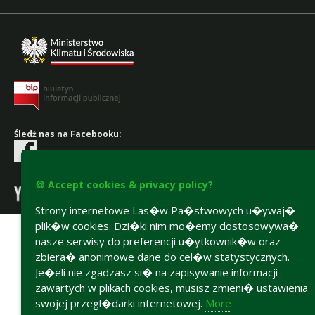
Śledź nas na Facebooku:
oraz na naszym kanale YT:
🍪 Accept cookies & privacy policy?
Accesibility declaration
Strony internetowe Las�w Pa�stwowych u�ywaj�
plik�w cookies. Dzi�ki nim mo�emy dostosowywa�
nasze serwisy do preferencji u�ytkownik�w oraz
zbiera� anonimowe dane do cel�w statystycznych.
Je�eli nie zgadzasz si� na zapisywanie informacji
zawartych w plikach cookies, musisz zmieni� ustawienia
swojej przegl�darki internetowej.
More