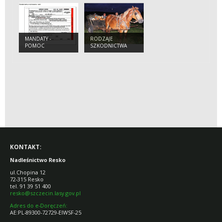
CHOINEK
MANDATY -
RODZAJE
POMOC
SZKODNICTWA
LEŚNEGO
KONTAKT:
Nadleśnictwo Resko
ul.Chopina 12
72-315 Resko
tel. 91 39 51 400
resko@szczecin.lasy.gov.pl
Adres do e-Doręczeń:
AE:PL-89300-72729-EIWSF-25