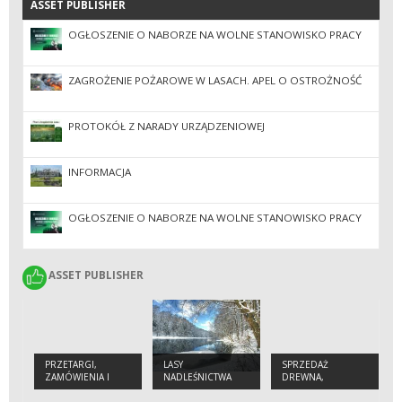
ASSET PUBLISHER
ASSET PUBLISHER
OGŁOSZENIE O NABORZE NA WOLNE STANOWISKO PRACY
ZAGROŻENIE POŻAROWE W LASACH. APEL O OSTROŻNOŚĆ
PROTOKÓŁ Z NARADY URZĄDZENIOWEJ
INFORMACJA
OGŁOSZENIE O NABORZE NA WOLNE STANOWISKO PRACY
ASSET PUBLISHER
ASSET PUBLISHER
PRZETARGI,
LASY
SPRZEDAŻ
ZAMÓWIENIA I
NADLEŚNICTWA
DREWNA,
ZARZĄDZENIA
SADZONEK I