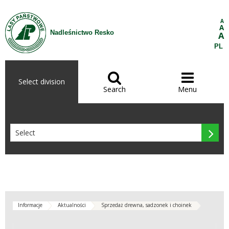
Skip to Content
A
A
Nadleśnictwo Resko
A
PL


Select division
Search
Menu

Informacje
Aktualności
Sprzedaż drewna, sadzonek i choinek