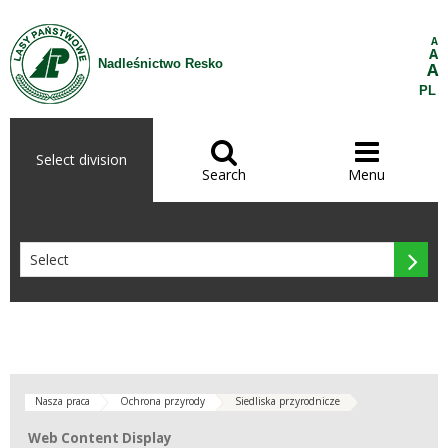
Skip to Content
A
A
Nadleśnictwo Resko
A
PL


Select division
Search
Menu

Nasza praca
Ochrona przyrody
Siedliska przyrodnicze
Web Content Display
Web Content Display