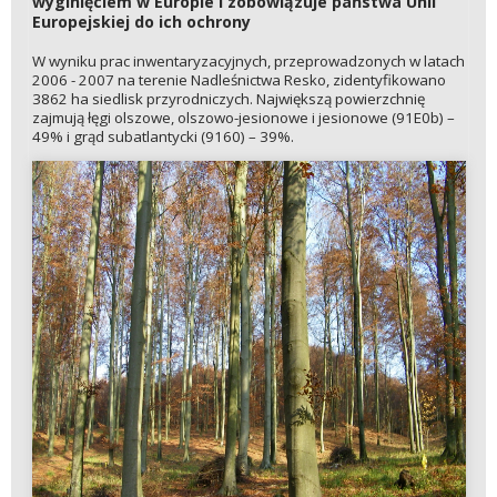
wyginięciem w Europie i zobowiązuje państwa Unii
Europejskiej do ich ochrony
W wyniku prac inwentaryzacyjnych, przeprowadzonych w latach
2006 - 2007 na terenie Nadleśnictwa Resko, zidentyfikowano
3862 ha siedlisk przyrodniczych. Największą powierzchnię
zajmują łęgi olszowe, olszowo-jesionowe i jesionowe (91E0b) –
49% i grąd subatlantycki (9160) – 39%.