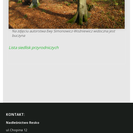
Na zdjęciu autorstwa Ewy Simonowicz-Woźniewicz widoczna jest
buczyna
Lista siedlisk przyrodniczych
KONTAKT:
Nadleśnictwo Resko
ul.Chopina 12