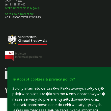
72-315 Resko
tel. 91 39 51 400
resko@szczecin.lasy.gov.pl
Adres do e-Doręczeń:
AE:PL-89300-72729-EIWSF-25
Śledź nas na Facebooku:
🍪 Accept cookies & privacy policy?
oraz na naszym kanale YT:
Strony internetowe Las�w Pa�stwowych u�ywaj�
plik�w cookies. Dzi�ki nim mo�emy dostosowywa�
Accesibility declaration
nasze serwisy do preferencji u�ytkownik�w oraz
zbiera� anonimowe dane do cel�w statystycznych.
Je�eli nie zgadzasz si� na zapisywanie informacji