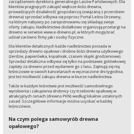
zarządzeniem dyrektora generalnego Lasów Państwowych. Dla
klientów pragnących zakupić większe ilości drewna,
prowadzących działalność gospodarczą (związaną z przerobem
drewna) sprzedaż odbywa się poprzez Portal Leśno-Drzewny,
na którym nabywcy po zarejestrowaniu się składają swoje
oferty zakupu. Nadleśnictwa dodatkowo organizują przetargi na
drewno w serwisie www.e-drewno.pl, w których mogą brać
udział zarówno firmy jak i osoby fizyczne.
Dla klientów detalicznych każde nadleśnictwo posiada w
sprzedaży drewno opałowe i drobne ilości drewna użytkowego
(żerdzie, papierówka, kopalniak, czasem słupki grodzeniowe).
Sprzedaż detaliczna odbywa się tylko na podstawie gotówkowej
zapłaty za drewno przed wydaniem go z lasu. Zajmują się nią
leśniczowie w swoich kancelariach w wyznaczone dni tygodnia.
Jest też możliwość zakupu drewna w biurze nadleśnictwa.
Także w każdym leśnictwie jest możliwość samodzielnego
wyrobienia i zakupienia drobnicy czy trzebionki opałowej w
atrakcyjnych cenach (drewno PKN) według lokalnie ustalonych
zasad. Szczegółowe informacje można uzyskać w każdej
leśniczówce.
Na czym polega samowyrób drewna
opałowego?