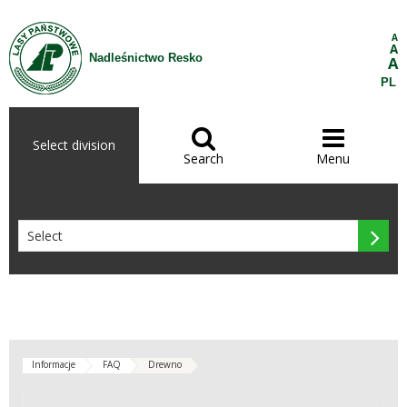
Skip to Content
A
A
Nadleśnictwo Resko
A
PL


Select division
Search
Menu

Informacje
FAQ
Drewno