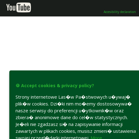
Accesibility declaration
🍪 Accept cookies & privacy policy?
Strony internetowe Las�w Pa�stwowych u�ywaj�
plik�w cookies. Dzi�ki nim mo�emy dostosowywa�
nasze serwisy do preferencji u�ytkownik�w oraz
zbiera� anonimowe dane do cel�w statystycznych.
Je�eli nie zgadzasz si� na zapisywanie informacji
zawartych w plikach cookies, musisz zmieni� ustawienia
swojej przegl�darki internetowej.
More