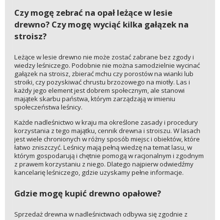
Czy mogę zebrać na opał leżące w lesie
drewno? Czy mogę wyciąć kilka gałązek na
stroisz?
Leżące w lesie drewno nie może zostać zabrane bez zgody i
wiedzy leśniczego. Podobnie nie można samodzielnie wycinać
gałązek na stroisz, zbierać mchu czy porostów na wianki lub
stroiki, czy pozyskiwać chrustu brzozowego na miotły. Las i
każdy jego element jest dobrem społecznym, ale stanowi
majątek skarbu państwa, którym zarządzają w imieniu
społeczeństwa leśnicy.
Każde nadleśnictwo w kraju ma określone zasady i procedury
korzystania z tego majątku, cennik drewna i stroiszu. W lasach
jest wiele chronionych w różny sposób miejsc i obiektów, które
łatwo zniszczyć. Leśnicy mają pełną wiedzę na temat lasu, w
którym gospodarują i chętnie pomogą w racjonalnym i zgodnym
z prawem korzystaniu z niego. Dlatego najpierw odwiedźmy
kancelarię leśniczego, gdzie uzyskamy pełne informacje.
Gdzie mogę kupić drewno opałowe?
Sprzedaż drewna w nadleśnictwach odbywa się zgodnie z