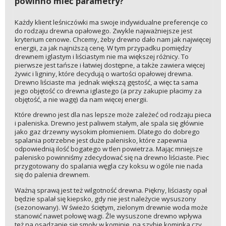
powinno mieć parametry?
Każdy klient leśniczówki ma swoje indywidualne preferencje co
do rodzaju drewna opałowego. Zwykle najważniejsze jest
kryterium cenowe. Chcemy, żeby drewno dało nam jak najwięcej
energii, za jak najniższą cenę. W tym przypadku pomiędzy
drewnem iglastym i liściastym nie ma większej różnicy. To
pierwsze jest tańsze i łatwiej dostępne, a także zawiera więcej
żywic i ligniny, które decydują o wartości opałowej drewna.
Drewno liściaste ma jednak większą gęstość, a więc ta sama
jego objętość co drewna iglastego (a przy zakupie płacimy za
objętość, a nie wagę) da nam więcej energii.
Które drewno jest dla nas lepsze może zależeć od rodzaju pieca
i paleniska. Drewno jest paliwem stałym, ale spala się głównie
jako gaz drzewny wysokim płomieniem. Dlatego do dobrego
spalania potrzebne jest duże palenisko, które zapewnia
odpowiednią ilość bogatego w tlen powietrza. Mając mniejsze
palenisko powinniśmy zdecydować się na drewno liściaste. Piec
przygotowany do spalania węgla czy koksu w ogóle nie nada
się do palenia drewnem.
Ważną sprawą jest też wilgotność drewna. Piękny, liściasty opał
będzie spalał się kiepsko, gdy nie jest należycie wysuszony
(sezonowany). W świeżo ściętym, zielonym drewnie woda może
stanowić nawet połowę wagi. Źle wysuszone drewno wpływa
też na osadzanie się smoły w kominie, na szybie kominka czy