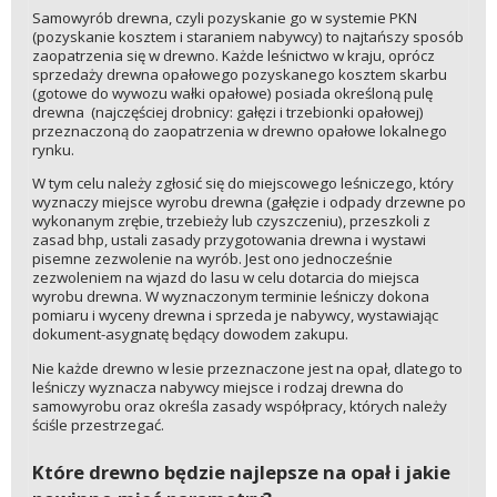
Samowyrób drewna, czyli pozyskanie go w systemie PKN
(pozyskanie kosztem i staraniem nabywcy) to najtańszy sposób
zaopatrzenia się w drewno. Każde leśnictwo w kraju, oprócz
sprzedaży drewna opałowego pozyskanego kosztem skarbu
(gotowe do wywozu wałki opałowe) posiada określoną pulę
drewna (najczęściej drobnicy: gałęzi i trzebionki opałowej)
przeznaczoną do zaopatrzenia w drewno opałowe lokalnego
rynku.
W tym celu należy zgłosić się do miejscowego leśniczego, który
wyznaczy miejsce wyrobu drewna (gałęzie i odpady drzewne po
wykonanym zrębie, trzebieży lub czyszczeniu), przeszkoli z
zasad bhp, ustali zasady przygotowania drewna i wystawi
pisemne zezwolenie na wyrób. Jest ono jednocześnie
zezwoleniem na wjazd do lasu w celu dotarcia do miejsca
wyrobu drewna. W wyznaczonym terminie leśniczy dokona
pomiaru i wyceny drewna i sprzeda je nabywcy, wystawiając
dokument-asygnatę będący dowodem zakupu.
Nie każde drewno w lesie przeznaczone jest na opał, dlatego to
leśniczy wyznacza nabywcy miejsce i rodzaj drewna do
samowyrobu oraz określa zasady współpracy, których należy
ściśle przestrzegać.
Które drewno będzie najlepsze na opał i jakie