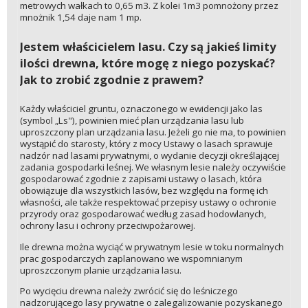
metrowych wałkach to 0,65 m3. Z kolei 1m3 pomnożony przez
mnożnik 1,54 daje nam 1 mp.
Jestem właścicielem lasu. Czy są jakieś limity
ilości drewna, które mogę z niego pozyskać?
Jak to zrobić zgodnie z prawem?
Każdy właściciel gruntu, oznaczonego w ewidencji jako las
(symbol „Ls"), powinien mieć plan urządzania lasu lub
uproszczony plan urządzania lasu. Jeżeli go nie ma, to powinien
wystąpić do starosty, który z mocy Ustawy o lasach sprawuje
nadzór nad lasami prywatnymi, o wydanie decyzji określającej
zadania gospodarki leśnej. We własnym lesie należy oczywiście
gospodarować zgodnie z zapisami ustawy o lasach, która
obowiązuje dla wszystkich lasów, bez względu na formę ich
własności, ale także respektować przepisy ustawy o ochronie
przyrody oraz gospodarować według zasad hodowlanych,
ochrony lasu i ochrony przeciwpożarowej.
Ile drewna można wyciąć w prywatnym lesie w toku normalnych
prac gospodarczych zaplanowano we wspomnianym
uproszczonym planie urządzania lasu.
Po wycięciu drewna należy zwrócić się do leśniczego
nadzorującego lasy prywatne o zalegalizowanie pozyskanego