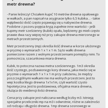
metr drewna?
- Panie leśniczy! Chciałem kupić 10 metrów drewna opałowego
w wałkach, a pan napisał na asygnacie tylko 6,5 kubika… - takie
wątpliwości dość często pojawiają się u nabywców drewna.
Podobne z pozoru pojęcia kryją zupełnie inne wartości – jeśli
kupimy metr sześcienny (kubik) opału, będziemy go mieli często
prawie dwa razy więcej niż przy zakupie drewna mierzonego w
metrach przestrzennych.
Metr przestrzenny (mp) określa ilość drewna w korze ułożonego
w pryzmę o wymiarach 1 x 1 x 1 m. Są to wałki drewna
pomierzone razem z wolnymi przestrzeniami pomiędzy nimi. To
pomocnicza, szacunkowa miara drewna.
Kubik, to potoczna nazwa metra sześciennego. 1m3 określa
ilość czystego, pozbawionego kory drewna, jaka mieści się w
pryzmie o wymiarach 1 x 1 x 1 m przy założeniu, że między
poszczególnymi wałkami nie ma wolnych przestrzeni. Jest to
więc kostka litego drewna 1x1x1m, czyli wartość czysto
hipotetyczna. Jest to podstawowa, oficjalna miara drewna,
służąca do ewidencji ilości drewna.
Cena przy zakupie jest naliczana według liczby m3. Istnieją
specjalne przeliczniki mp na m3 i odwrotnie, różne w zależności
od rodzaju i długości drewna. 1mp drewna sosnowego w