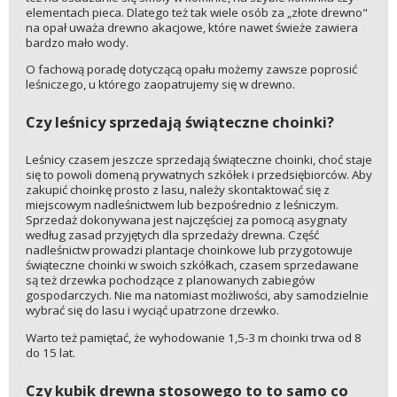
elementach pieca. Dlatego też tak wiele osób za „złote drewno"
na opał uważa drewno akacjowe, które nawet świeże zawiera
bardzo mało wody.
O fachową poradę dotyczącą opału możemy zawsze poprosić
leśniczego, u którego zaopatrujemy się w drewno.
Czy leśnicy sprzedają świąteczne choinki?
Leśnicy czasem jeszcze sprzedają świąteczne choinki, choć staje
się to powoli domeną prywatnych szkółek i przedsiębiorców. Aby
zakupić choinkę prosto z lasu, należy skontaktować się z
miejscowym nadleśnictwem lub bezpośrednio z leśniczym.
Sprzedaż dokonywana jest najczęściej za pomocą asygnaty
według zasad przyjętych dla sprzedaży drewna. Część
nadleśnictw prowadzi plantacje choinkowe lub przygotowuje
świąteczne choinki w swoich szkółkach, czasem sprzedawane
są też drzewka pochodzące z planowanych zabiegów
gospodarczych. Nie ma natomiast możliwości, aby samodzielnie
wybrać się do lasu i wyciąć upatrzone drzewko.
Warto też pamiętać, że wyhodowanie 1,5-3 m choinki trwa od 8
do 15 lat.
Czy kubik drewna stosowego to to samo co