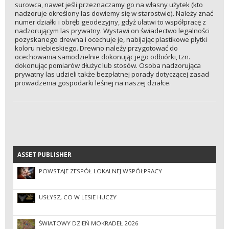
surowca, nawet jeśli przeznaczamy go na własny użytek (kto
nadzoruje określony las dowiemy się w starostwie). Należy znać
numer działki i obręb geodezyjny, gdyż ułatwi to współpracę z
nadzorującym las prywatny. Wystawi on świadectwo legalności
pozyskanego drewna i ocechuje je, nabijając plastikowe płytki
koloru niebieskiego. Drewno należy przygotować do
ocechowania samodzielnie dokonując jego odbiórki, tzn.
dokonując pomiarów dłużyc lub stosów. Osoba nadzorująca
prywatny las udzieli także bezpłatnej porady dotyczącej zasad
prowadzenia gospodarki leśnej na naszej działce.
ASSET PUBLISHER
ASSET PUBLISHER
POWSTAJE ZESPÓŁ LOKALNEJ WSPÓŁPRACY
USŁYSZ, CO W LESIE HUCZY
ŚWIATOWY DZIEŃ MOKRADEŁ 2026